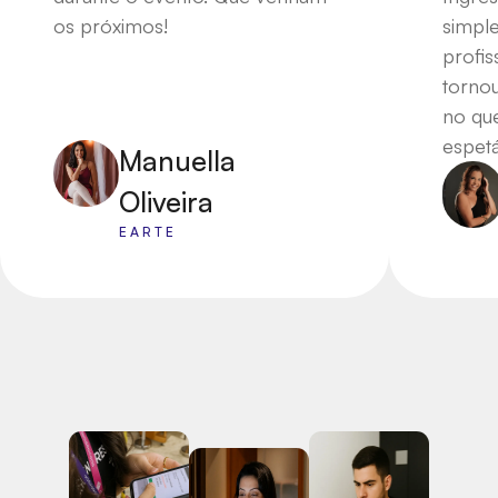
os próximos!
simple
profis
torno
no qu
espetá
Manuella
Oliveira
EARTE