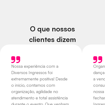
O que nossos
clientes dizem
Nossa experiência com a
Organ
Diversos Ingressos foi
dança
extremamente positiva! Desde
a ven
o início, contamos com
consu
organização, agilidade no
nossa
atendimento e total assistência
fecha
durante o evento. Que venham
Ingres