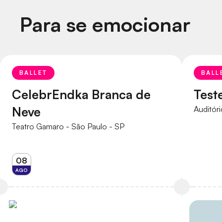
Para se emocionar
BALLET
BALL
CelebrEndka Branca de
Test
Neve
Auditór
Teatro Gamaro - São Paulo - SP
08
AGO