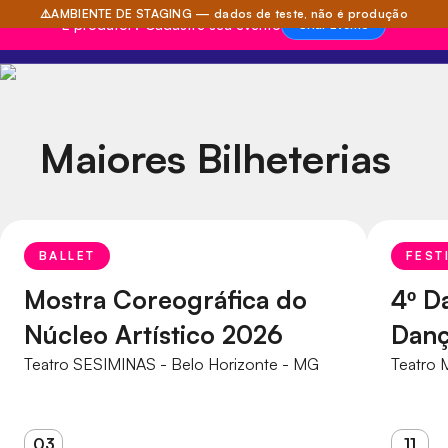
⚠️
AMBIENTE DE STAGING — dados de teste, não é produção
É produtor? Cadastre seu evento
Criar Evento
Maiores Bilheterias
BALLET
FEST
Mostra Coreográfica do
4º D
Núcleo Artístico 2026
Dan
Teatro SESIMINAS - Belo Horizonte - MG
Teatro 
03
11