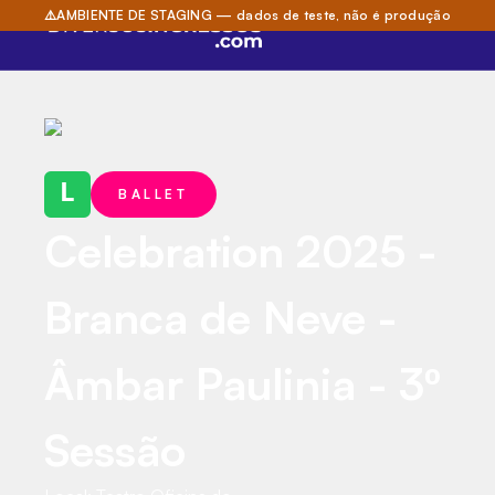
⚠️
AMBIENTE DE STAGING — dados de teste, não é produção
L
BALLET
Celebration 2025 -
Branca de Neve -
Âmbar Paulinia - 3º
Sessão