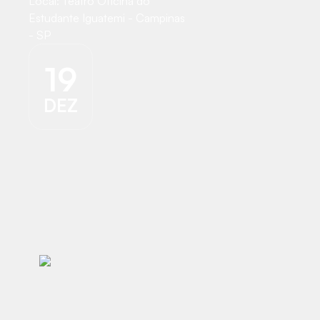
Local:
Teatro Oficina do
Estudante Iguatemi - Campinas
- SP
19
DEZ